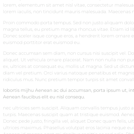
lorem, elementum sit amet nisl vitae, consectetur malesu
lorem iaculis, non tincidunt mauris malesuada. Maecenas ma
Proin commodo porta tempus. Sed non justo aliquam dolor e
magna tellus, eu pretium magna rhoncus vitae. Etiam id l
Donec sceler isque congue eros, a hendrerit lorem ornare 
euismod porttitor erat euismod eu.
Donec accumsan sem diam, non cursus nisi suscipit vel. Don
aliquet. Ut vehicula ornare placerat. Nam non nulla non pu
ex, ultrices at consequat eu, mollis ut magna. Sed ut dictum
diam vel pretium. Orci varius natoque penatibus et magnis
ridiculus mus. Nunc pretium tempor turpis sit amet convall
lobortis mijhu Aenean ac dui accumsan, porta ipsum ut, int
Aenean faucibus elit eu nisl consequ.
nec ultricies sem suscipit. Aliquam convallis tempus justo a
turpis. Maecenas suscipit quam at tristique euismod. Aen
Donec pede justo, fringilla vel, aliquet Donec quam felis, ult
ultrices maximus. Phasellus volutpat eros lacinia neque eu