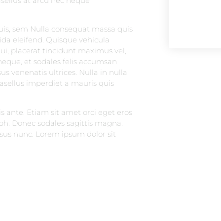
sellus at arcu nec neque
quis, sem Nulla consequat massa quis
da eleifend. Quisque vehicula
dui, placerat tincidunt maximus vel,
eque, et sodales felis accumsan
s venenatis ultrices. Nulla in nulla
asellus imperdiet a mauris quis
s ante. Etiam sit amet orci eget eros
nibh. Donec sodales sagittis magna.
sus nunc. Lorem ipsum dolor sit