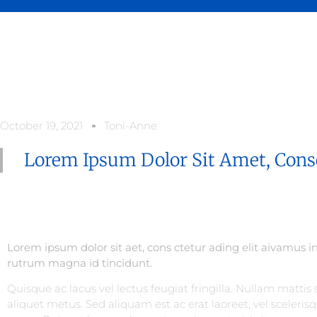
October 19, 2021
Toni-Anne
Lorem Ipsum Dolor Sit Amet, Conse
Lorem ipsum dolor sit aet, cons ctetur ading elit aivamus i
rutrum magna id tincidunt.
Quisque ac lacus vel lectus feugiat fringilla. Nullam mattis
aliquet metus. Sed aliquam est ac erat laoreet, vel scelerisqu