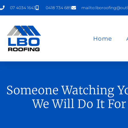
07 4034 1643
0418 734 689
mailto:lboroofing@out
Home
Someone Watching Y
We Will Do It For