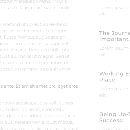
sectetur malesuada nunc. Mauris
alesuada. Maecenas mattis mollis
Lorem ipsum d
elit
leifend ultricies. Sed eleifend
ibero vel mi fermentum tempus.
The Journe
et. Fusce rhoncus augue sapien,
Important.
m, non cursus nisi suscipit vel.
Lorem ipsum d
rnare placerat. Nam non nulla non
elit
equat eu, mollis ut magna. Sed ut
Orci varius natoque penatibus et
c pretium tempor turpis sit amet
Working E
Place.
s ante. Etiam sit amet orci eget eros
Lorem ipsum d
elit
endum sodales, augue velit cursus
sum dolor sit amet, cons ctetur
Being Up-
 magna id tincidunt. disque ac lacus
Success.
faucibus. Aenean non aliquet metus.
 Maecenas non facilisis purus. Duis est
Lorem ipsum d