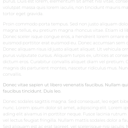
purus. Duis est lorem, elementum sit amet nisl vitae, con
volutpat massa quis lorem iaculis, non tincidunt mauris m
tortor eget gravida.
Proin commodo porta tempus. Sed non justo aliquam dolor e
magna tellus, eu pretium magna rhoncus vitae. Etiam id l
Donec sceler isque congue eros, a hendrerit lorem ornare 
euismod porttitor erat euismod eu. Donec accumsan sem dia
Donec aliquam risus id justo aliquet aliquet. Ut vehicula o
purus vulputate cursus. Aliquam turpis ex, ultrices at cons
dictum eros. Curabitur convallis aliquet diam vel pretium. 
magnis dis parturient montes, nascetur ridiculus mus. Nun
convallis.
Donec vitae sapien ut libero venenatis faucibus. Nullam qui
faucibus tincidunt. Duis leo.
Donec sodales sagittis magna. Sed consequat, leo eget bib
nunc. Lorem ipsum dolor sit amet, adipiscing elit. Lorem ip
ading elit aivamus in porttitor neque. Fusce lacinia rutrum
vel lectus feugiat fringilla. Nullam mattis sodales dolor a 
Sed aliquam est ac erat laoreet, vel scelerisque nisi iaculis.