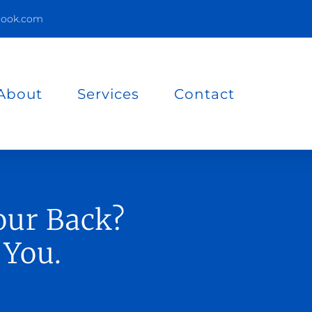
look.com
About
Services
Contact
our Back?
 You.