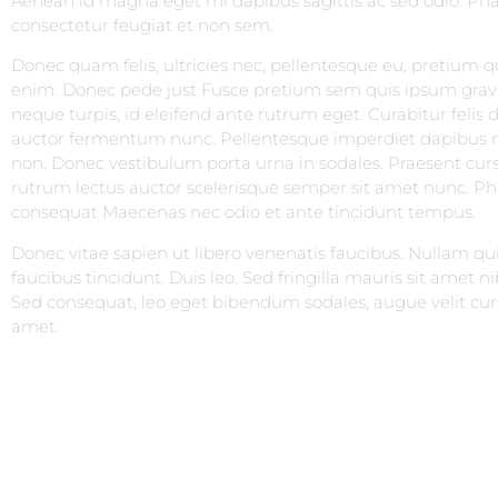
Aenean id magna eget mi dapibus sagittis ac sed odio. Pha
consectetur feugiat et non sem.
Donec quam felis, ultricies nec, pellentesque eu, pretium 
enim. Donec pede just Fusce pretium sem quis ipsum gravi
neque turpis, id eleifend ante rutrum eget. Curabitur felis 
auctor fermentum nunc. Pellentesque imperdiet dapibus n
non. Donec vestibulum porta urna in sodales. Praesent cursu
rutrum lectus auctor scelerisque semper sit amet nunc. Ph
consequat Maecenas nec odio et ante tincidunt tempus.
Donec vitae sapien ut libero venenatis faucibus. Nullam qui
faucibus tincidunt. Duis leo. Sed fringilla mauris sit amet 
Sed consequat, leo eget bibendum sodales, augue velit cur
amet.