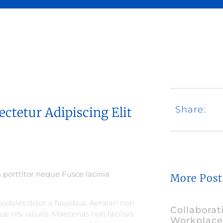
Share:
ctetur Adipiscing Elit
n porttitor neque Fusce lacinia
More Post
 sodales dolor a faucibus. Aenean non
Collaborat
e nisi iaculis. Maecenas non facilisis
Workplace