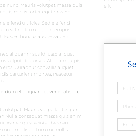
ada nunc. Mauris volutpat massa quis
elit
ttis mollis tortor eget gravida.
leifend ultricies. Sed eleifend
ibero vel mi fermentum tempus.
et. Fusce rhoncus augue sapien,
ec aliquam risus id justo aliquet
rus vulputate cursus. Aliquam turpis
S
 eros. Curabitur convallis aliquet
 dis parturient montes, nascetur
is.
erdum elit. liquam et venenatis orci.
t volutpat. Mauris vel pellentesque
ean Nulla consequat massa quis enim.
ricies nec quis. acinia libero eu
ismod, mollis dictum mi mollis.